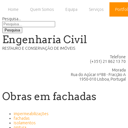
Home
Quem Somos
Equipa
Serviços
Portfol
Pesquisa...
Pesquisa
Engenharia Civil
RESTAURO E CONSERVAÇÃO DE IMÓVEIS
Telefone
(+351) 21 862 13 70
Morada
Rua do Açúcar nº88 - Fracção A
1950-010 Lisboa, Portugal
Obras em fachadas
impermeabilizações
fachadas
isolamentos
pintura